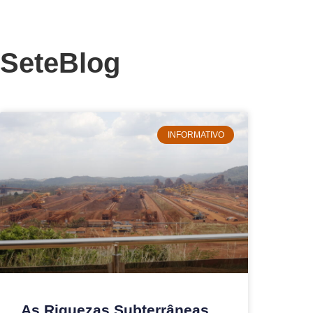
SeteBlog
INFORMATIVO
As Riquezas Subterrâneas